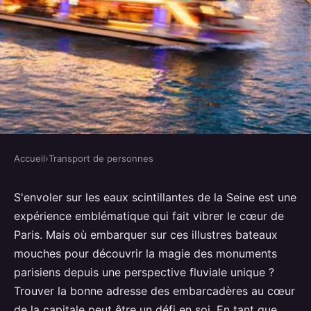
Accueil
›
Transport de personnes
TRANSPORT DE PERSONNES
Emplacements stratégiques des
S'envoler sur les eaux scintillantes de la Seine est une
expérience emblématique qui fait vibrer le cœur de
bateaux mouches
Paris. Mais où embarquer sur ces illustres bateaux
mouches pour découvrir la magie des monuments
Nino
•
8 juillet 2024
•
4 min de lecture
parisiens depuis une perspective fluviale unique ?
Trouver la bonne adresse des embarcadères au cœur
de la capitale peut être un défi en soi. En tant que