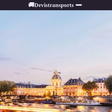
Devistransports
🚚