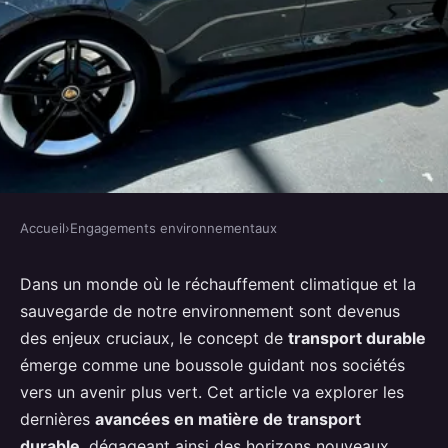
Accueil
›
Engagements environnementaux
ENGAGEMENTS ENVIRONNEMENTAUX
Les Avancées en Matière de
Dans un monde où le réchauffement climatique et la
sauvegarde de notre environnement sont devenus
Transport Durable : Vers un
des enjeux cruciaux, le concept de
transport durable
Avenir Plus Vert
émerge comme une boussole guidant nos sociétés
vers un avenir plus vert. Cet article va explorer les
Nino
•
11 janvier 2022
•
5 min de lecture
dernières
avancées en matière de transport
durable
, dégageant ainsi des horizons nouveaux