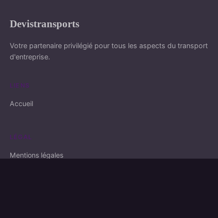
Devistransports
Votre partenaire privilégié pour tous les aspects du transport
d'entreprise.
LIENS
Accueil
LÉGAL
Mentions légales
Contact
© 2026 · Tous droits réservés.