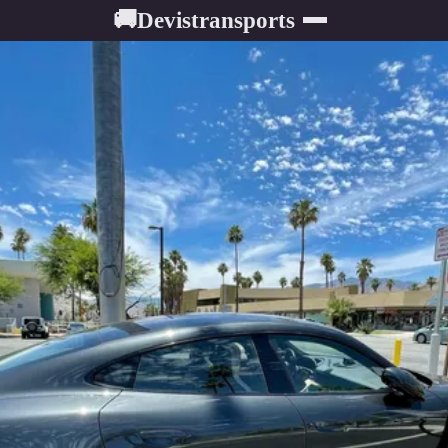
Devistransports
🚚