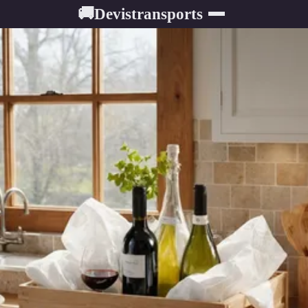
Devistransports
🚚