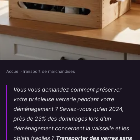
Accueil
›
Transport de marchandises
TRANSPORT DE MARCHANDISES
Transporter des verres sans les
Vous vous demandez comment préserver
votre précieuse verrerie pendant votre
casser : astuces indispensables
déménagement ? Saviez-vous qu'en 2024,
Emma
•
31 décembre 2025
•
15 min de lecture
près de 23% des dommages lors d'un
déménagement concernent la vaisselle et les
objets fragiles ?
Transporter des verres sans