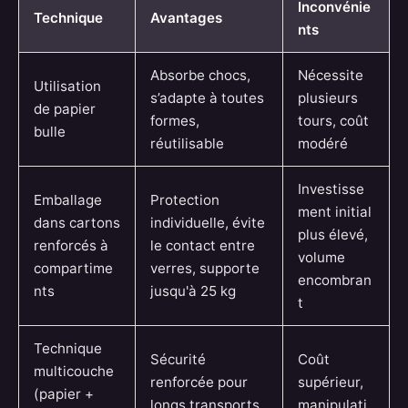
Inconvénie
Technique
Avantages
nts
Absorbe chocs,
Nécessite
Utilisation
s’adapte à toutes
plusieurs
de papier
formes,
tours, coût
bulle
réutilisable
modéré
Investisse
Emballage
Protection
ment initial
dans cartons
individuelle, évite
plus élevé,
renforcés à
le contact entre
volume
compartime
verres, supporte
encombran
nts
jusqu'à 25 kg
t
Technique
Sécurité
Coût
multicouche
renforcée pour
supérieur,
(papier +
longs transports,
manipulati