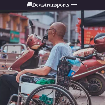
Devistransports
🚚