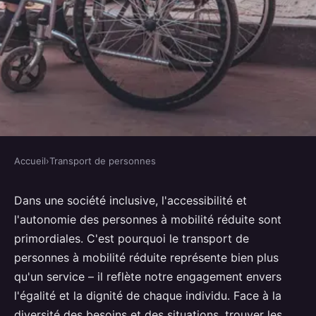
Accueil
›
Transport de personnes
TRANSPORT DE PERSONNES
Les meilleures solutions pour le
Dans une société inclusive, l'accessibilité et
l'autonomie des personnes à mobilité réduite sont
transport de personnes à
primordiales. C'est pourquoi le transport de
mobilité réduite
personnes à mobilité réduite représente bien plus
qu'un service – il reflète notre engagement envers
Nino
•
26 février 2022
•
7 min de lecture
l'égalité et la dignité de chaque individu. Face à la
diversité des besoins et des situations, trouver les